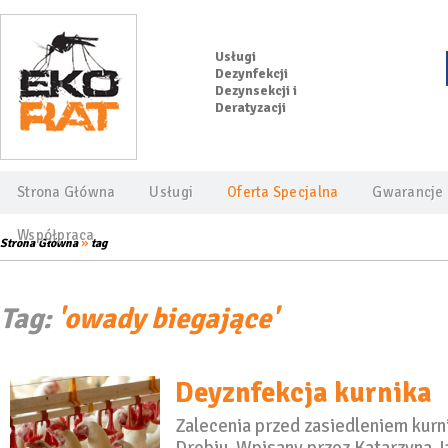
Usługi
Dezynfekcji
Dezynsekcji i
Deratyzacji
Strona Główna
Usługi
Oferta Specjalna
Gwarancje
Współpraca
»
Strona Główna
tag
Tag:
'owady biegające'
Deyznfekcja kurnika
Zalecenia przed zasiedleniem k