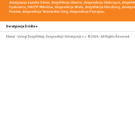
deratyzacja Łaziska Górne
,
dezynfekcja Gliwice
,
dezynsekcja Głubczyce
,
dezynfe
Pyskowice
,
HACCP Mikołów
,
dezynsekcja Wisła
,
dezynfekcja Kluczborg
,
deratyza
Knurów
,
dezynsekcja Tarnowskie Góry
,
dezynsekcja Pszczyna
,
Deratyzacja Źródła »
Ekorat - Usługi Dezynfekcji, Dezynsekcji i Deratyzacji s.c. © 2026 - All Rights Reserved