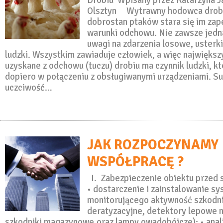
Drobiu Wpisany przez Katarzyna 
Olsztyn Wytrawny hodowca drobi
dobrostan ptaków stara się im zap
warunki odchowu. Nie zawsze jedna
uwagi na zdarzenia losowe, usterki
ludzki. Wszystkim zawiaduje człowiek, a więc największ
uzyskane z odchowu (tuczu) drobiu ma czynnik ludzki, k
dopiero w połączeniu z obsługiwanymi urządzeniami. S
uczciwość…
JAK ROZPOCZYNAMY
WSPÓŁPRACĘ ?
I. Zabezpieczenie obiektu przed
• dostarczenie i zainstalowanie s
monitorującego aktywność szkodn
deratyzacyjne, detektory lepowe n
szkodniki magazynowe,oraz lampy owadobójcze); • anal