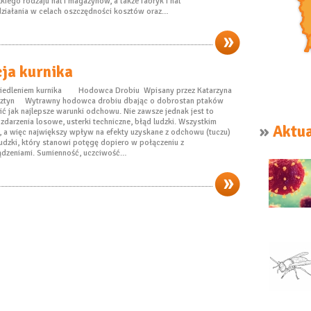
kiego rodzaju hal i magazynów, a także fabryk i hal
ziałania w celach oszczędności kosztów oraz…
ja kurnika
asiedleniem kurnika Hodowca Drobiu Wpisany przez Katarzyna
sztyn Wytrawny hodowca drobiu dbając o dobrostan ptaków
ić jak najlepsze warunki odchowu. Nie zawsze jednak jest to
zdarzenia losowe, usterki techniczne, błąd ludzki. Wszystkim
»
Aktua
, a więc największy wpływ na efekty uzyskane z odchowu (tuczu)
udzki, który stanowi potęgę dopiero w połączeniu z
ądzeniami. Sumienność, uczciwość…