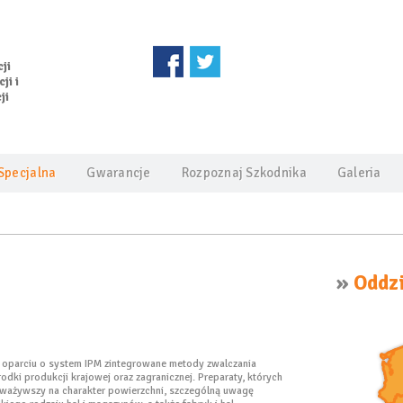
ji
ji i
ji
Specjalna
Gwarancje
Rozpoznaj Szkodnika
Galeria
»
Oddzi
w oparciu o system IPM zintegrowane metody zwalczania
dki produkcji krajowej oraz zagranicznej. Preparaty, których
Zważywszy na charakter powierzchni, szczególną uwagę