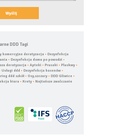
arne DDD Tagi
y komercyjne deratyzacja
•
Dezynfekcja
ania
•
Dezynfekcja domu po powodzi
•
sza deratyzacja
•
Apteki
•
Prusaki
•
Pluskwy
•
•
Usługi ddd
•
Dezynfekcja basenów
•
ring ddd szkół
•
Osy,szczury
•
DDD Gliwice
•
ekcja biura
•
Krety
•
Najtańsze zwalczanie