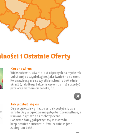
lności i Ostatnie Oferty
Koronawirus
Większość wirusów nie jest odpornych na mycie rąk,
substancje dezynfekcyjne, jak również na na ozon.
Koronawirusy nie są wyjątkiem.Trudno dokładnie
określić, jak długo bakteria czy wirus może przeżyć
poza organizmem człowieka, np.…
Jak pozbyć się os
Osy w ogrodzie - gniazdo os. Jak pozbyć się os z
ogrodu Osy w ogrodzie mogą być bardzo uciążliwe, a
usuwanie gniazda os niebezpieczne.
Podpowiadamy, jak pozbyć się os z ogrodu
bezpiecznie i skutecznie. Zwalczanie os jest
zabiegiem dość…