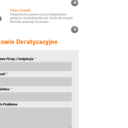
Cena Cennik
Indywidualna wycena usług Indywidualne
podejście do każdego klienta Zniżki dla stałych
klientów promocje sezonowe
owie Deratyzacyjne
zwa Firmy / Instytucja
*
mail
*
lefonu
*
is Problemu