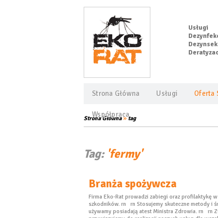
Usługi
Dezynfekc
Dezynsekc
Deratyzac
Strona Główna
Usługi
Oferta 
Współpraca
»
Strona Główna
tag
Tag:
'fermy'
Branża spożywcza
Firma Eko-Rat prowadzi zabiegi oraz profilaktykę 
szkodników. rn rn Stosujemy skuteczne metody i śro
używamy posiadają atest Ministra Zdrowia. rn rn 