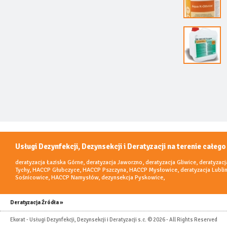
Usługi Dezynfekcji, Dezynsekcji i Deratyzacji na terenie całego
deratyzacja Łaziska Górne
,
deratyzacja Jaworzno
,
deratyzacja Gliwice
,
deratyzacj
Tychy
,
HACCP Głubczyce
,
HACCP Pszczyna
,
HACCP Mysłowice
,
deratyzacja Lubli
Sośnicowice
,
HACCP Namysłów
,
dezynsekcja Pyskowice
,
Deratyzacja Źródła »
Ekorat - Usługi Dezynfekcji, Dezynsekcji i Deratyzacji s.c. © 2026 - All Rights Reserved