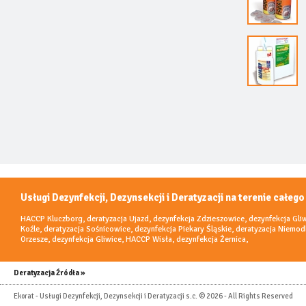
Usługi Dezynfekcji, Dezynsekcji i Deratyzacji na terenie całego
HACCP Kluczborg
,
deratyzacja Ujazd
,
dezynfekcja Zdzieszowice
,
dezynfekcja Gli
Koźle
,
deratyzacja Sośnicowice
,
dezynfekcja Piekary Śląskie
,
deratyzacja Niemod
Orzesze
,
dezynfekcja Gliwice
,
HACCP Wisła
,
dezynfekcja Żernica
,
Deratyzacja Źródła »
Ekorat - Usługi Dezynfekcji, Dezynsekcji i Deratyzacji s.c. © 2026 - All Rights Reserved