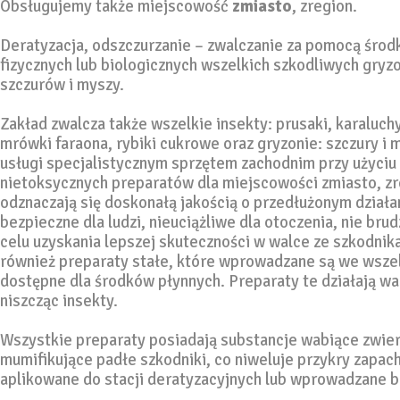
Obsługujemy także miejscowość
zmiasto
, zregion.
Deratyzacja, odszczurzanie – zwalczanie za pomocą śro
fizycznych lub biologicznych wszelkich szkodliwych gryzo
szczurów i myszy.
Zakład zwalcza także wszelkie insekty: prusaki, karaluchy
mrówki faraona, rybiki cukrowe oraz gryzonie: szczury i
usługi specjalistycznym sprzętem zachodnim przy użyci
nietoksycznych preparatów dla miejscowości zmiasto, zr
odznaczają się doskonałą jakością o przedłużonym działan
bezpieczne dla ludzi, nieuciążliwe dla otoczenia, nie br
celu uzyskania lepszej skuteczności w walce ze szkodnik
również preparaty stałe, które wprowadzane są we wszel
dostępne dla środków płynnych. Preparaty te działają wa
niszcząc insekty.
Wszystkie preparaty posiadają substancje wabiące zwier
mumifikujące padłe szkodniki, co niweluje przykry zapach
aplikowane do stacji deratyzacyjnych lub wprowadzane b