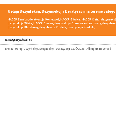
Usługi Dezynfekcji, Dezynsekcji i Deratyzacji na terenie całego
HACCP Żernica
,
deratyzacja Koniecpol
,
HACCP Gliwice
,
HACCP Kietrz
,
dezynsekcj
dezynfekcja Wisła
,
HACCP Olesno
,
dezynsekcja Czerwionka Leszczyny
,
dezynfekc
dezynfekcja Kluczborg
,
dezynfekcja Prudnik
,
deratyzacja Prudnik
,
Deratyzacja Źródła »
Ekorat - Usługi Dezynfekcji, Dezynsekcji i Deratyzacji s.c. © 2026 - All Rights Reserved