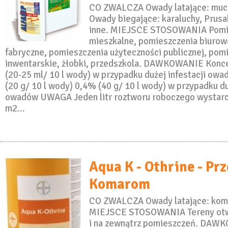
CO ZWALCZA Owady latające: muchy
Owady biegające: karaluchy, Prusak
inne. MIEJSCE STOSOWANIA Pomi
mieszkalne, pomieszczenia biurow
fabryczne, pomieszczenia użyteczności publicznej, pom
inwentarskie, żłobki, przedszkola. DAWKOWANIE Konce
(20-25 ml/ 10 l wody) w przypadku dużej infestacji ow
(20 g/ 10 l wody) 0,4% (40 g/ 10 l wody) w przypadku du
owadów UWAGA Jeden litr roztworu roboczego wystarc
m2…
Aqua K - Othrine - Pr
Komarom
CO ZWALCZA Owady latające: koma
MIEJSCE STOSOWANIA Tereny otw
i na zewnątrz pomieszczeń. DAW