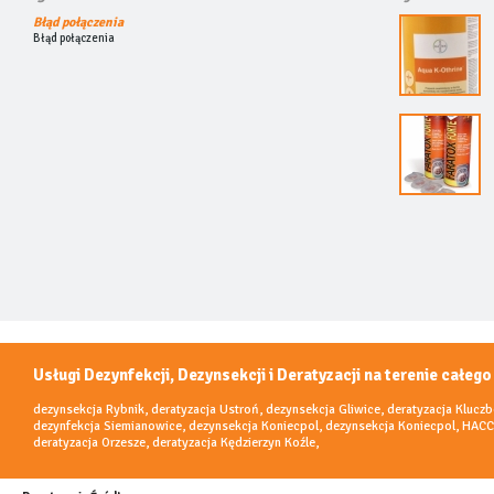
Błąd połączenia
Błąd połączenia
Usługi Dezynfekcji, Dezynsekcji i Deratyzacji na terenie całego
dezynsekcja Rybnik
,
deratyzacja Ustroń
,
dezynsekcja Gliwice
,
deratyzacja Klucz
dezynfekcja Siemianowice
,
dezynsekcja Koniecpol
,
dezynsekcja Koniecpol
,
HACC
deratyzacja Orzesze
,
deratyzacja Kędzierzyn Koźle
,