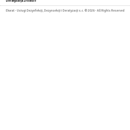
Deratyzacja Źródła »
Ekorat - Usługi Dezynfekcji, Dezynsekcji i Deratyzacji s.c. © 2026 - All Rights Reserved