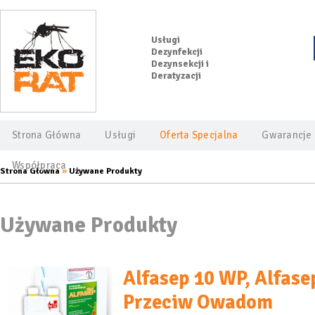
Usługi
Dezynfekcji
Dezynsekcji i
Deratyzacji
Strona Główna
Usługi
Oferta Specjalna
Gwarancje
Współpraca
»
Strona Główna
Używane Produkty
Używane Produkty
Alfasep 10 WP, Alfasep
Przeciw Owadom