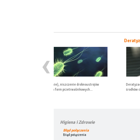
Deratyzacja
, niszczenie drobnoustrojów
Deratyzacja, odszczurzanie – zwalczanie za pom
form przetrwalnikowych…
środków chemicznych, fizycznych lub…
Higiena i Zdrowie
Błąd połączenia
Błąd połączenia