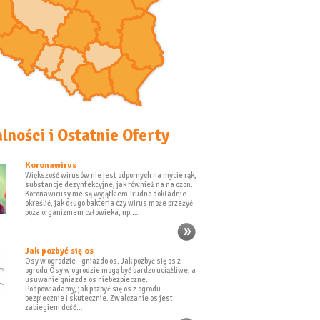
lności i Ostatnie Oferty
Koronawirus
Większość wirusów nie jest odpornych na mycie rąk,
substancje dezynfekcyjne, jak również na na ozon.
Koronawirusy nie są wyjątkiem.Trudno dokładnie
określić, jak długo bakteria czy wirus może przeżyć
poza organizmem człowieka, np.…
Jak pozbyć się os
Osy w ogrodzie - gniazdo os. Jak pozbyć się os z
ogrodu Osy w ogrodzie mogą być bardzo uciążliwe, a
usuwanie gniazda os niebezpieczne.
Podpowiadamy, jak pozbyć się os z ogrodu
bezpiecznie i skutecznie. Zwalczanie os jest
zabiegiem dość…