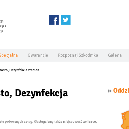
ji
ji i
ji
Specjalna
Gwarancje
Rozpoznaj Szkodnika
Galeria
iasto, Dezynfekcja zregion
to, Dezynfekcja
»
Oddzi
wielu pobocznych usług. Obsługujemy także miejscowość
zmiasto
,