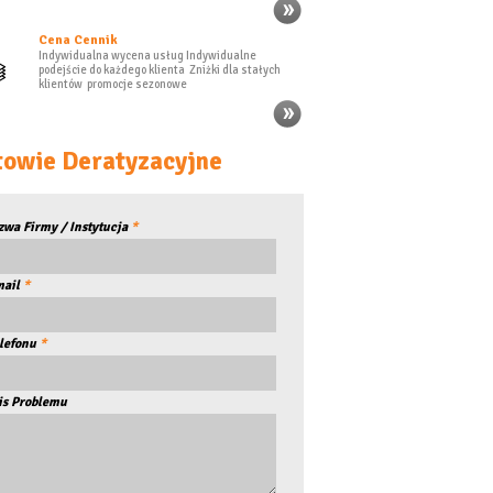
Cena Cennik
Indywidualna wycena usług Indywidualne
podejście do każdego klienta Zniżki dla stałych
klientów promocje sezonowe
owie Deratyzacyjne
zwa Firmy / Instytucja
*
mail
*
lefonu
*
is Problemu