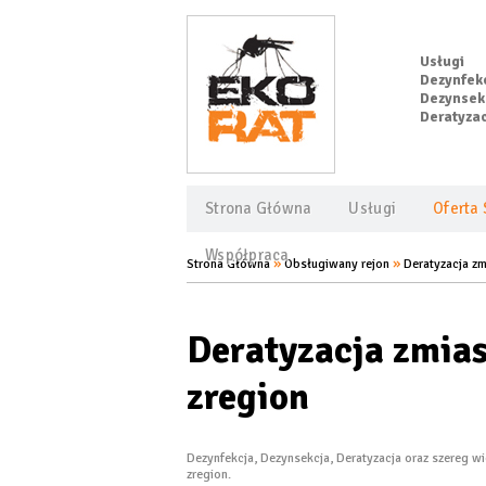
Usługi
Dezynfekc
Dezynsekc
Deratyzac
Strona Główna
Usługi
Oferta 
Współpraca
»
»
Strona Główna
Obsługiwany rejon
Deratyzacja zm
Deratyzacja zmias
zregion
Dezynfekcja, Dezynsekcja, Deratyzacja oraz szereg 
zregion.