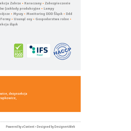
ekcja Zabrze
•
Karaczany
•
Zabezpieczenie
ów (zakłady produkcyjne
•
Lampy
bójcze
•
Myszy
•
Monitoring DDD Śląsk
•
Ddd
•
Fermy
•
Usunąć osy
•
Gospodarstwa rolne
•
ekcja śląsk
iwice
,
dezynsekcja
Krapkowice
,
Powered by
vContent
• Designed by
Designer4Web