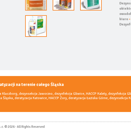
Dezyns
obiekt
owado
biuro
Dezynf
atyzacji na terenie całego Śląska
a Kluczborg
,
dezynsekcja Jaworzno
,
dezynfekcja Gliwice
,
HACCP Kalety
,
dezynfekcja Gl
a Śląska
,
deratyzacja Katowice
,
HACCP Żory
,
deratyzacja Łaziska Górne
,
dezynsekcja 
s.c. © 2026 - All Rights Reserved