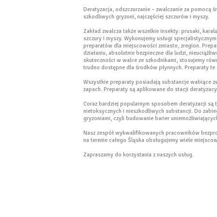
Deratyzacja, odszczurzanie – zwalczanie za pomocą ś
szkodliwych gryzoni, najczęściej szczurów i myszy.
Zakład zwalcza także wszelkie insekty: prusaki, karal
szczury i myszy. Wykonujemy usługi specjalistyczny
preparatów dla miejscowości zmiasto, zregion. Prepa
działaniu, absolutnie bezpieczne dla ludzi, nieuciążli
skuteczności w walce ze szkodnikami, stosujemy równ
trudno dostępne dla środków płynnych. Preparaty te d
Wszystkie preparaty posiadają substancje wabiące zw
zapach. Preparaty są aplikowane do stacji deratyza
Coraz bardziej popularnym sposobem deratyzacji są 
nietoksycznych i nieszkodliwych substancji. Do zabi
gryzoniami, czyli budowanie barier uniemożliwiającyc
Nasz zespół wykwalifikowanych pracowników bezpro
na terenie całego Śląska obsługujemy wiele miejscow
Zapraszamy do korzystania z naszych usług.