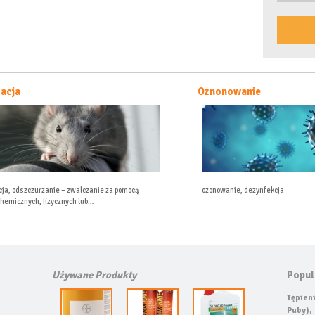
Oznonowanie
De
ocą
ozonowanie, dezynfekcja
De
(z
Używane Produkty
Popul
Tępien
Puby),