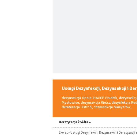
Usługi Dezynfekcji, Dezynsekcji i Der
dezynsekcja Opole
,
HACCP Prudnik
,
dezynsekcj
Mysłowice
,
dezynsekcja Kietrz
,
dezynfekcja Rud
deratyzacja Ustroń
,
dezynsekcja Namysłów
,
Deratyzacja Źródła »
Ekorat - Usługi Dezynfekcji, Dezynsekcji i Deratyzacji 