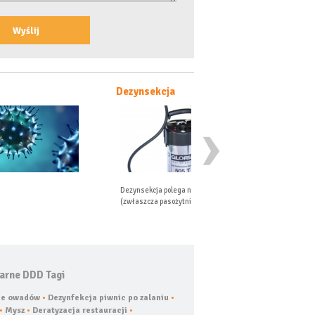
zynsekcja
Odkażanie po zmarł
zynsekcja polega na tępieniu szkodliwych owadów
Dezynfekcja pomieszczeń w 
właszcza pasożytniczych jak muchy, komary,…
czasie w stanie rozkładu o
arne DDD Tagi
ie owadów
•
Dezynfekcja piwnic po zalaniu
•
•
Mysz
•
Deratyzacja restauracji
•