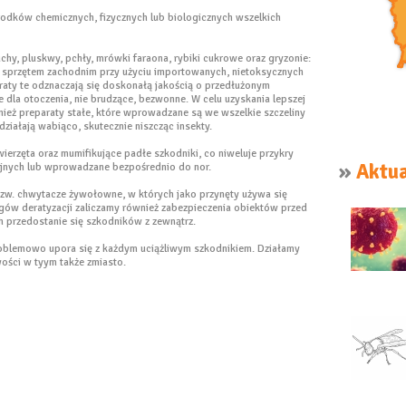
rodków chemicznych, fizycznych lub biologicznych wszelkich
uchy, pluskwy, pchły, mrówki faraona, rybiki cukrowe oraz gryzonie:
m sprzętem zachodnim przy użyciu importowanych, nietoksycznych
raty te odznaczają się doskonałą jakością o przedłużonym
we dla otoczenia, nie brudzące, bezwonne. W celu uzyskania lepszej
ież preparaty stałe, które wprowadzane są we wszelkie szczeliny
ziałają wabiąco, skutecznie niszcząc insekty.
ierzęta oraz mumifikujące padłe szkodniki, co niweluje przykry
»
Aktua
cyjnych lub wprowadzane bezpośrednio do nor.
tzw. chwytacze żywołowne, w których jako przynęty używa się
egów deratyzacji zaliczamy również zabezpieczenia obiektów przed
h przedostanie się szkodników z zewnątrz.
blemowo upora się z każdym uciążliwym szkodnikiem. Działamy
ości w tyym także zmiasto.