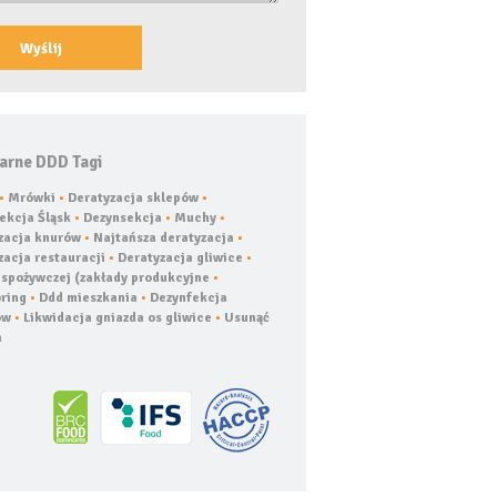
arne DDD Tagi
•
Mrówki
•
Deratyzacja sklepów
•
ekcja Śląsk
•
Dezynsekcja
•
Muchy
•
zacja knurów
•
Najtańsza deratyzacja
•
zacja restauracji
•
Deratyzacja gliwice
•
 spożywczej (zakłady produkcyjne
•
ring
•
Ddd mieszkania
•
Dezynfekcja
ów
•
Likwidacja gniazda os gliwice
•
Usunąć
a