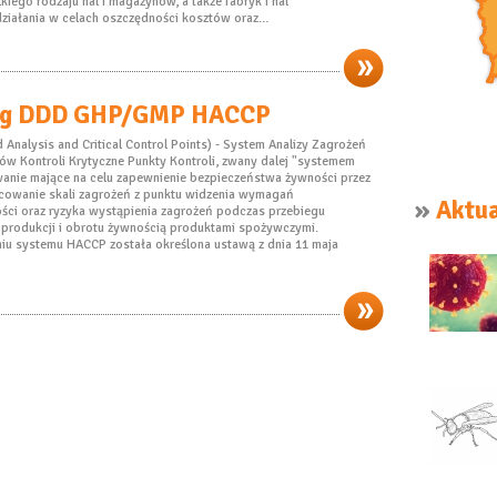
kiego rodzaju hal i magazynów, a także fabryk i hal
ziałania w celach oszczędności kosztów oraz…
ng DDD GHP/GMP HACCP
Analysis and Critical Control Points) - System Analizy Zagrożeń
tów Kontroli Krytyczne Punkty Kontroli, zwany dalej "systemem
nie mające na celu zapewnienie bezpieczeństwa żywności przez
zacowanie skali zagrożeń z punktu widzenia wymagań
»
Aktua
ci oraz ryzyka wystąpienia zagrożeń podczas przebiegu
 produkcji i obrotu żywnością produktami spożywczymi.
iu systemu HACCP została określona ustawą z dnia 11 maja