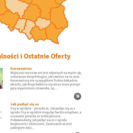
lności i Ostatnie Oferty
Koronawirus
Większość wirusów nie jest odpornych na mycie rąk,
substancje dezynfekcyjne, jak również na na ozon.
Koronawirusy nie są wyjątkiem.Trudno dokładnie
określić, jak długo bakteria czy wirus może przeżyć
poza organizmem człowieka, np.…
Jak pozbyć się os
Osy w ogrodzie - gniazdo os. Jak pozbyć się os z
ogrodu Osy w ogrodzie mogą być bardzo uciążliwe, a
usuwanie gniazda os niebezpieczne.
Podpowiadamy, jak pozbyć się os z ogrodu
bezpiecznie i skutecznie. Zwalczanie os jest
zabiegiem dość…