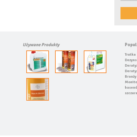
Używane Produkty
Popul
Trutka
Dezyns
Deraty
Deraty
Branży
Monito
basen
szczur