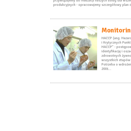
przywiązujemy do realizacji naszych usług dla wszel
produkcyjnych - opracowujemy szczegółowy plan d
Monitori
HACCP (ang. Hazard 
i Krytycznych Punk
HACCP" - postępowa
identyfikację i os
zdrowotnych żywnoś
wszystkich etapów
Potrzeba o wdrożen
2001…