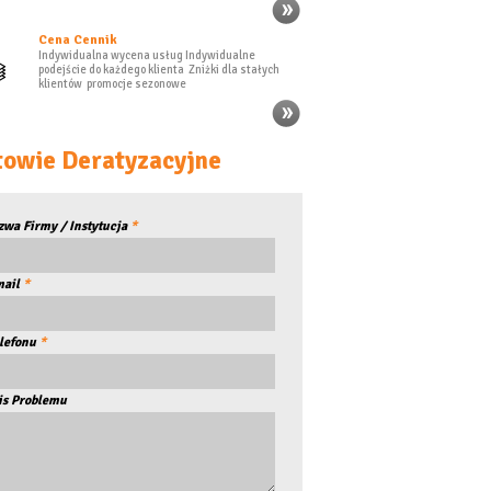
Cena Cennik
Indywidualna wycena usług Indywidualne
podejście do każdego klienta Zniżki dla stałych
klientów promocje sezonowe
owie Deratyzacyjne
zwa Firmy / Instytucja
*
mail
*
lefonu
*
is Problemu