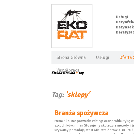
Usługi
Dezynfekc
Dezynsekc
Deratyzac
Strona Główna
Usługi
Oferta 
Współpraca
»
Strona Główna
tag
Tag:
'sklepy'
Branża spożywcza
Firma Eko-Rat prowadzi zabiegi oraz profilaktykę 
szkodników. rn rn Stosujemy skuteczne metody i śro
używamy posiadają atest Ministra Zdrowia. rn rn 