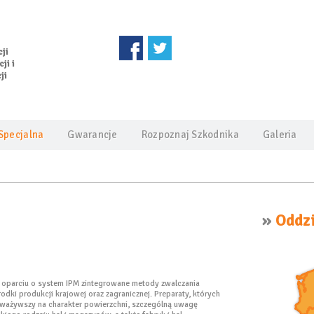
ji
ji i
ji
Specjalna
Gwarancje
Rozpoznaj Szkodnika
Galeria
»
Oddzi
w oparciu o system IPM zintegrowane metody zwalczania
dki produkcji krajowej oraz zagranicznej. Preparaty, których
Zważywszy na charakter powierzchni, szczególną uwagę