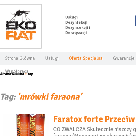
Usługi
Dezynfekcji
Dezynsekcji i
Deratyzacji
Strona Główna
Usługi
Oferta Specjalna
Gwarancje
Współpraca
»
Strona Główna
tag
Tag:
'mrówki faraona'
Faratox forte Przec
CO ZWALCZA Skutecznie niszczy 