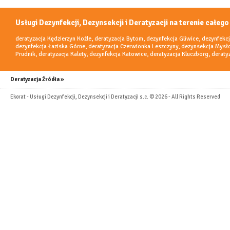
Usługi Dezynfekcji, Dezynsekcji i Deratyzacji na terenie całego
deratyzacja Kędzierzyn Koźle
,
deratyzacja Bytom
,
dezynfekcja Gliwice
,
dezynfekc
dezynfekcja Łaziska Górne
,
deratyzacja Czerwionka Leszczyny
,
dezynsekcja Mysł
Prudnik
,
deratyzacja Kalety
,
dezynfekcja Katowice
,
deratyzacja Kluczborg
,
deraty
Deratyzacja Źródła »
Ekorat - Usługi Dezynfekcji, Dezynsekcji i Deratyzacji s.c. © 2026 - All Rights Reserved